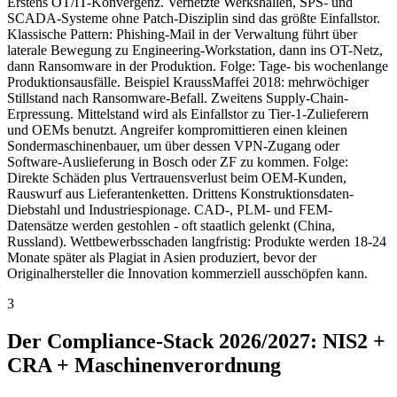
Erstens OT/IT-Konvergenz. Vernetzte Werkshallen, SPS- und
SCADA-Systeme ohne Patch-Disziplin sind das größte Einfallstor.
Klassische Pattern: Phishing-Mail in der Verwaltung führt über
laterale Bewegung zu Engineering-Workstation, dann ins OT-Netz,
dann Ransomware in der Produktion. Folge: Tage- bis wochenlange
Produktionsausfälle. Beispiel KraussMaffei 2018: mehrwöchiger
Stillstand nach Ransomware-Befall. Zweitens Supply-Chain-
Erpressung. Mittelstand wird als Einfallstor zu Tier-1-Zulieferern
und OEMs benutzt. Angreifer kompromittieren einen kleinen
Sondermaschinenbauer, um über dessen VPN-Zugang oder
Software-Auslieferung in Bosch oder ZF zu kommen. Folge:
Direkte Schäden plus Vertrauensverlust beim OEM-Kunden,
Rauswurf aus Lieferantenketten. Drittens Konstruktionsdaten-
Diebstahl und Industriespionage. CAD-, PLM- und FEM-
Datensätze werden gestohlen - oft staatlich gelenkt (China,
Russland). Wettbewerbsschaden langfristig: Produkte werden 18-24
Monate später als Plagiat in Asien produziert, bevor der
Originalhersteller die Innovation kommerziell ausschöpfen kann.
3
Der Compliance-Stack 2026/2027: NIS2 +
CRA + Maschinenverordnung