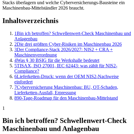
Stacks überlagern und welche Cyberversicherungs-Bausteine ein
Maschinenbau-Mittelständler 2026 braucht.
Inhaltsverzeichnis
1
Bin ich betroffen? Schwellenwert-Check Maschinenbau und
Anlagenbau
2
Die drei größten Cyber-Risiken im Maschinenbau 2026
3
Der Compliance-Stack 2026/2027: NIS2 + CRA +
Maschinenverordnung
4
Was § 30 BSIG für die Werkshalle bedeutet
5
TISAX, ISO 27001, IEC 62443: was zählt für NIS2-
Compliance?
6
Lieferketten-Druck: wenn der OEM NIS2-Nachweise
einfordert
7
Cyberversicherung Maschinenbau: BU, OT-Schaden,
Lieferketten-Ausfall, Erpressung
8
90-Tage-Roadmap für den Maschinenbau-Mittelstand
1
Bin ich betroffen? Schwellenwert-Check
Maschinenbau und Anlagenbau