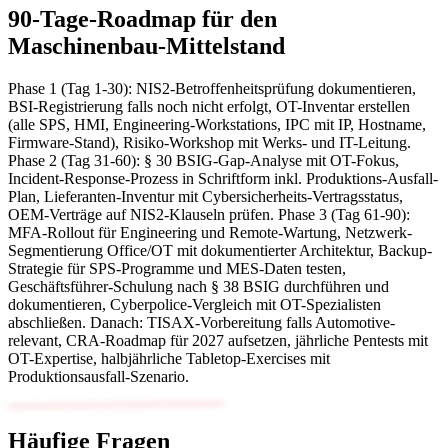
90-Tage-Roadmap für den
Maschinenbau-Mittelstand
Phase 1 (Tag 1-30): NIS2-Betroffenheitsprüfung dokumentieren,
BSI-Registrierung falls noch nicht erfolgt, OT-Inventar erstellen
(alle SPS, HMI, Engineering-Workstations, IPC mit IP, Hostname,
Firmware-Stand), Risiko-Workshop mit Werks- und IT-Leitung.
Phase 2 (Tag 31-60): § 30 BSIG-Gap-Analyse mit OT-Fokus,
Incident-Response-Prozess in Schriftform inkl. Produktions-Ausfall-
Plan, Lieferanten-Inventur mit Cybersicherheits-Vertragsstatus,
OEM-Verträge auf NIS2-Klauseln prüfen. Phase 3 (Tag 61-90):
MFA-Rollout für Engineering und Remote-Wartung, Netzwerk-
Segmentierung Office/OT mit dokumentierter Architektur, Backup-
Strategie für SPS-Programme und MES-Daten testen,
Geschäftsführer-Schulung nach § 38 BSIG durchführen und
dokumentieren, Cyberpolice-Vergleich mit OT-Spezialisten
abschließen. Danach: TISAX-Vorbereitung falls Automotive-
relevant, CRA-Roadmap für 2027 aufsetzen, jährliche Pentests mit
OT-Expertise, halbjährliche Tabletop-Exercises mit
Produktionsausfall-Szenario.
Häufige Fragen