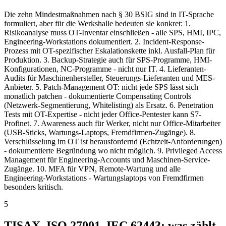
Die zehn Mindestmaßnahmen nach § 30 BSIG sind in IT-Sprache
formuliert, aber für die Werkshalle bedeuten sie konkret: 1.
Risikoanalyse muss OT-Inventar einschließen - alle SPS, HMI, IPC,
Engineering-Workstations dokumentiert. 2. Incident-Response-
Prozess mit OT-spezifischer Eskalationskette inkl. Ausfall-Plan für
Produktion. 3. Backup-Strategie auch für SPS-Programme, HMI-
Konfigurationen, NC-Programme - nicht nur IT. 4. Lieferanten-
Audits für Maschinenhersteller, Steuerungs-Lieferanten und MES-
Anbieter. 5. Patch-Management OT: nicht jede SPS lässt sich
monatlich patchen - dokumentierte Compensating Controls
(Netzwerk-Segmentierung, Whitelisting) als Ersatz. 6. Penetration
Tests mit OT-Expertise - nicht jeder Office-Pentester kann S7-
Profinet. 7. Awareness auch für Werker, nicht nur Office-Mitarbeiter
(USB-Sticks, Wartungs-Laptops, Fremdfirmen-Zugänge). 8.
Verschlüsselung im OT ist herausfordernd (Echtzeit-Anforderungen)
- dokumentierte Begründung wo nicht möglich. 9. Privileged Access
Management für Engineering-Accounts und Maschinen-Service-
Zugänge. 10. MFA für VPN, Remote-Wartung und alle
Engineering-Workstations - Wartungslaptops von Fremdfirmen
besonders kritisch.
5
TISAX, ISO 27001, IEC 62443: was zählt