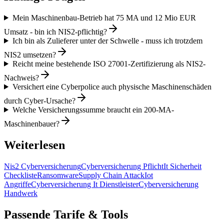
Mein Maschinenbau-Betrieb hat 75 MA und 12 Mio EUR
Umsatz - bin ich NIS2-pflichtig?
Ich bin als Zulieferer unter der Schwelle - muss ich trotzdem
NIS2 umsetzen?
Reicht meine bestehende ISO 27001-Zertifizierung als NIS2-
Nachweis?
Versichert eine Cyberpolice auch physische Maschinenschäden
durch Cyber-Ursache?
Welche Versicherungssumme braucht ein 200-MA-
Maschinenbauer?
Weiterlesen
Nis2 Cyberversicherung
Cyberversicherung Pflicht
It Sicherheit
Checkliste
Ransomware
Supply Chain Attack
Iot
Angriffe
Cyberversicherung It Dienstleister
Cyberversicherung
Handwerk
Passende Tarife & Tools