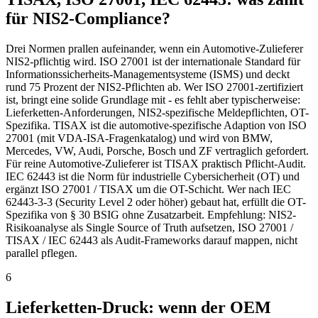
für NIS2-Compliance?
Drei Normen prallen aufeinander, wenn ein Automotive-Zulieferer
NIS2-pflichtig wird. ISO 27001 ist der internationale Standard für
Informationssicherheits-Managementsysteme (ISMS) und deckt
rund 75 Prozent der NIS2-Pflichten ab. Wer ISO 27001-zertifiziert
ist, bringt eine solide Grundlage mit - es fehlt aber typischerweise:
Lieferketten-Anforderungen, NIS2-spezifische Meldepflichten, OT-
Spezifika. TISAX ist die automotive-spezifische Adaption von ISO
27001 (mit VDA-ISA-Fragenkatalog) und wird von BMW,
Mercedes, VW, Audi, Porsche, Bosch und ZF vertraglich gefordert.
Für reine Automotive-Zulieferer ist TISAX praktisch Pflicht-Audit.
IEC 62443 ist die Norm für industrielle Cybersicherheit (OT) und
ergänzt ISO 27001 / TISAX um die OT-Schicht. Wer nach IEC
62443-3-3 (Security Level 2 oder höher) gebaut hat, erfüllt die OT-
Spezifika von § 30 BSIG ohne Zusatzarbeit. Empfehlung: NIS2-
Risikoanalyse als Single Source of Truth aufsetzen, ISO 27001 /
TISAX / IEC 62443 als Audit-Frameworks darauf mappen, nicht
parallel pflegen.
6
Lieferketten-Druck: wenn der OEM