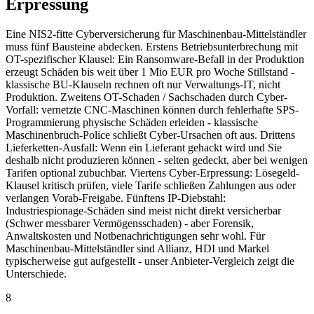
Erpressung
Eine NIS2-fitte Cyberversicherung für Maschinenbau-Mittelständler
muss fünf Bausteine abdecken. Erstens Betriebsunterbrechung mit
OT-spezifischer Klausel: Ein Ransomware-Befall in der Produktion
erzeugt Schäden bis weit über 1 Mio EUR pro Woche Stillstand -
klassische BU-Klauseln rechnen oft nur Verwaltungs-IT, nicht
Produktion. Zweitens OT-Schaden / Sachschaden durch Cyber-
Vorfall: vernetzte CNC-Maschinen können durch fehlerhafte SPS-
Programmierung physische Schäden erleiden - klassische
Maschinenbruch-Police schließt Cyber-Ursachen oft aus. Drittens
Lieferketten-Ausfall: Wenn ein Lieferant gehackt wird und Sie
deshalb nicht produzieren können - selten gedeckt, aber bei wenigen
Tarifen optional zubuchbar. Viertens Cyber-Erpressung: Lösegeld-
Klausel kritisch prüfen, viele Tarife schließen Zahlungen aus oder
verlangen Vorab-Freigabe. Fünftens IP-Diebstahl:
Industriespionage-Schäden sind meist nicht direkt versicherbar
(Schwer messbarer Vermögensschaden) - aber Forensik,
Anwaltskosten und Notbenachrichtigungen sehr wohl. Für
Maschinenbau-Mittelständler sind Allianz, HDI und Markel
typischerweise gut aufgestellt - unser Anbieter-Vergleich zeigt die
Unterschiede.
8