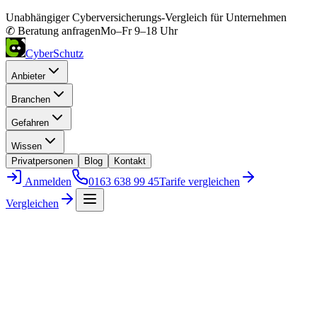
Unabhängiger Cyberversicherungs-Vergleich für Unternehmen
✆ Beratung anfragen
Mo–Fr 9–18 Uhr
CyberSchutz
Anbieter
Branchen
Gefahren
Wissen
Privatpersonen
Blog
Kontakt
Anmelden
0163 638 99 45
Tarife vergleichen
Vergleichen