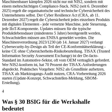
Maschinenbauer kämpfen 2026 nicht nur mit NIS2, sondern mit
einem mehrschichtigen Compliance-Stack. NIS2 (seit 6. Dezember
2025) regelt die organisatorische und technische Cybersicherheit des
Unternehmens selbst. Der Cyber Resilience Act (CRA, ab 11.
Dezember 2027) regelt die Cybersicherheit jedes einzelnen Produkts
mit digitalen Elementen - jede vernetzte Maschine, jede Steuerung,
jede IIoT-Komponente. Updates müssen für die typische
Produktlebensdauer (mindestens 5 Jahre) bereitgestellt werden,
Schwachstellen müssen ans ENISA gemeldet werden. Die
Maschinenverordnung 2023/1230 (ab 14. Januar 2027) verlangt
Cybersecurity-by-Design als Teil der CE-Konformitätserklärung -
keine CE ohne Cybersicherheits-Risikobeurteilung. TISAX (Trusted
Information Security Assessment Exchange) ist der De-facto-
Standard im Automotive-Sektor, oft vom OEM vertraglich gefordert.
Wer NIS2-konform ist, hat 70 Prozent der TISAX-Anforderungen
abgedeckt. Praktisches Vorgehen: NIS2 als Grundlinie aufsetzen,
TISAX als Marktzugangs-Audit nutzen, CRA-Vorbereitung 2026
starten (Update-Konzept, Schwachstellen-Meldung, SBOM-
Erstellung).
4
Was § 30 BSIG für die Werkshalle
bedeutet