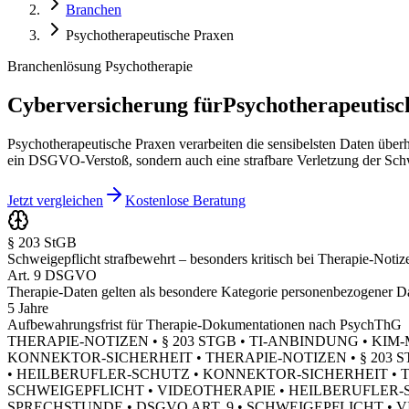
Branchen
Psychotherapeutische Praxen
Branchenlösung Psychotherapie
Cyberversicherung für
Psychotherapeutisc
Psychotherapeutische Praxen verarbeiten die sensibelsten Daten über
ein DSGVO-Verstoß, sondern auch eine strafbare Verletzung der Sch
Jetzt vergleichen
Kostenlose Beratung
§ 203 StGB
Schweigepflicht strafbewehrt – besonders kritisch bei Therapie-Notiz
Art. 9 DSGVO
Therapie-Daten gelten als besondere Kategorie personenbezogener D
5 Jahre
Aufbewahrungsfrist für Therapie-Dokumentationen nach PsychThG
THERAPIE-NOTIZEN • § 203 STGB • TI-ANBINDUNG • KI
KONNEKTOR-SICHERHEIT • THERAPIE-NOTIZEN • § 203 S
• HEILBERUFLER-SCHUTZ • KONNEKTOR-SICHERHEIT • TH
SCHWEIGEPFLICHT • VIDEOTHERAPIE • HEILBERUFLER-SC
SPRECHSTUNDE • DSGVO ART. 9 • SCHWEIGEPFLICHT •