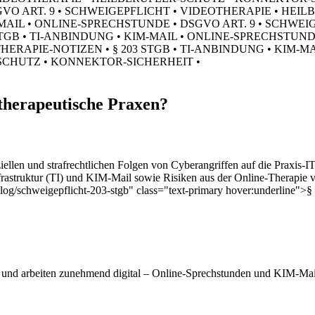
VO ART. 9 • SCHWEIGEPFLICHT • VIDEOTHERAPIE • HEI
M-MAIL • ONLINE-SPRECHSTUNDE • DSGVO ART. 9 • SCHWE
TGB • TI-ANBINDUNG • KIM-MAIL • ONLINE-SPRECHSTUND
ERAPIE-NOTIZEN • § 203 STGB • TI-ANBINDUNG • KIM-MA
SCHUTZ • KONNEKTOR-SICHERHEIT •
therapeutische Praxen?
ellen und strafrechtlichen Folgen von Cyberangriffen auf die Praxis-I
astruktur (TI) und KIM-Mail sowie Risiken aus der Online-Therapie v
blog/schweigepflicht-203-stgb" class="text-primary hover:underline">
n und arbeiten zunehmend digital – Online-Sprechstunden und KIM-Mail