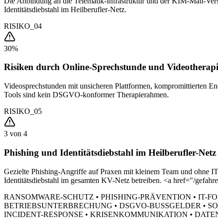
Die Anbindung an die Telematik-Infrastruktur und der KIM-Mail-Ver
Identitätsdiebstahl im Heilberufler-Netz.
RISIKO_04
30%
Risiken durch Online-Sprechstunde und Videotherap
Videosprechstunden mit unsicheren Plattformen, kompromittierten End
Tools sind kein DSGVO-konformer Therapierahmen.
RISIKO_05
3 von 4
Phishing und Identitätsdiebstahl im Heilberufler-Netz
Gezielte Phishing-Angriffe auf Praxen mit kleinem Team und ohne I
Identitätsdiebstahl im gesamten KV-Netz betreiben. <a href="/gefahr
RANSOMWARE-SCHUTZ • PHISHING-PRÄVENTION • IT-F
BETRIEBSUNTERBRECHUNG • DSGVO-BUSSGELDER • SOC
INCIDENT-RESPONSE • KRISENKOMMUNIKATION • DATE