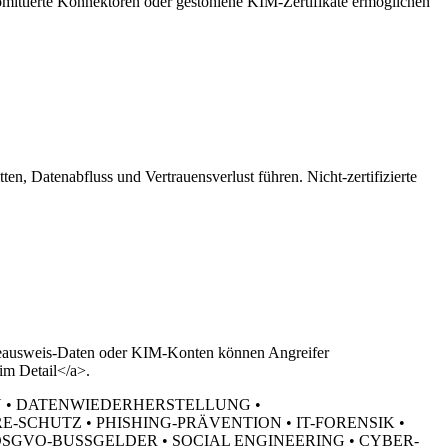
mittierte Konnektoren oder gestohlene KIM-Zertifikate ermöglichen
, Datenabfluss und Vertrauensverlust führen. Nicht-zertifizierte
rufeausweis-Daten oder KIM-Konten können Angreifer
im Detail</a>.
N • DATENWIEDERHERSTELLUNG •
SCHUTZ • PHISHING-PRÄVENTION • IT-FORENSIK •
GVO-BUSSGELDER • SOCIAL ENGINEERING • CYBER-