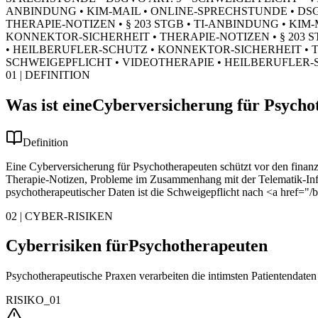
ANBINDUNG • KIM-MAIL • ONLINE-SPRECHSTUNDE • DSG
THERAPIE-NOTIZEN • § 203 STGB • TI-ANBINDUNG • KI
KONNEKTOR-SICHERHEIT • THERAPIE-NOTIZEN • § 203 S
• HEILBERUFLER-SCHUTZ • KONNEKTOR-SICHERHEIT • TH
SCHWEIGEPFLICHT • VIDEOTHERAPIE • HEILBERUFLER-
01 | DEFINITION
Was ist eine
Cyberversicherung für Psycho
Definition
Eine Cyberversicherung für Psychotherapeuten schützt vor den finanzi
Therapie-Notizen, Probleme im Zusammenhang mit der Telematik-Infr
psychotherapeutischer Daten ist die Schweigepflicht nach <a href="/
02 | CYBER-RISIKEN
Cyberrisiken für
Psychotherapeuten
Psychotherapeutische Praxen verarbeiten die intimsten Patientendate
RISIKO_01