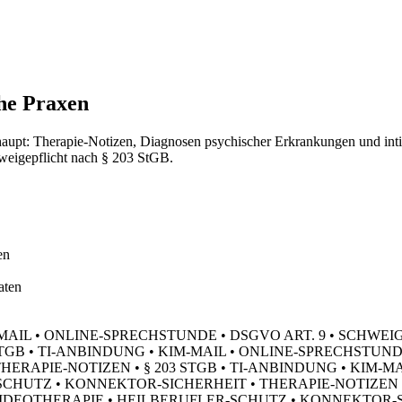
he Praxen
haupt: Therapie-Notizen, Diagnosen psychischer Erkrankungen und inti
weigepflicht nach § 203 StGB.
en
aten
M-MAIL • ONLINE-SPRECHSTUNDE • DSGVO ART. 9 • SCHWE
TGB • TI-ANBINDUNG • KIM-MAIL • ONLINE-SPRECHSTUND
ERAPIE-NOTIZEN • § 203 STGB • TI-ANBINDUNG • KIM-MA
HUTZ • KONNEKTOR-SICHERHEIT • THERAPIE-NOTIZEN • §
 VIDEOTHERAPIE • HEILBERUFLER-SCHUTZ • KONNEKTOR-