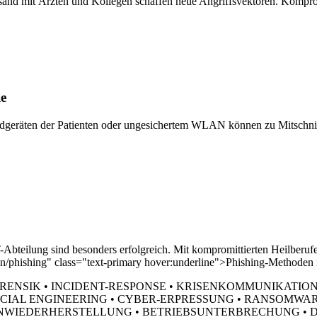
sand mit Ärzten und Kollegen schaffen neue Angriffsvektoren. Kompro
ie
geräten der Patienten oder ungesichertem WLAN können zu Mitschnitten
T-Abteilung sind besonders erfolgreich. Mit kompromittierten Heilbe
en/phishing" class="text-primary hover:underline">Phishing-Methoden 
ORENSIK • INCIDENT-RESPONSE • KRISENKOMMUNIKATIO
IAL ENGINEERING • CYBER-ERPRESSUNG • RANSOMWARE-
NWIEDERHERSTELLUNG • BETRIEBSUNTERBRECHUNG • DS