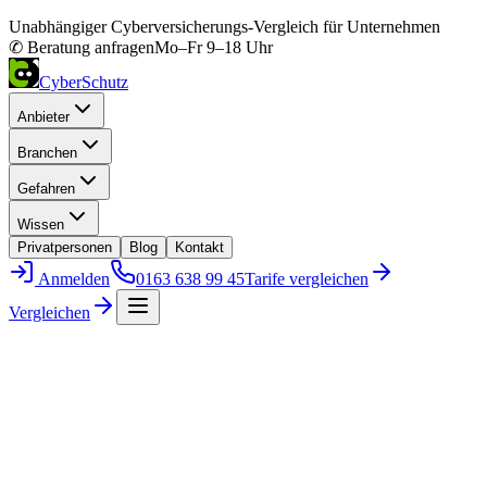
Unabhängiger Cyberversicherungs-Vergleich für Unternehmen
✆ Beratung anfragen
Mo–Fr 9–18 Uhr
CyberSchutz
Anbieter
Branchen
Gefahren
Wissen
Privatpersonen
Blog
Kontakt
Anmelden
0163 638 99 45
Tarife vergleichen
Vergleichen