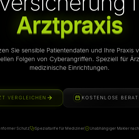
ersicherung f
Arztpraxis
en Sie sensible Patientendaten und Ihre Praxis 
iellen Folgen von Cyberangriffen. Speziell für Är
medizinische Einrichtungen.
ZT VERGLEICHEN
KOSTENLOSE BERA
nformer Schutz
Spezialtarife für Mediziner
Unabhängiger Makler nac