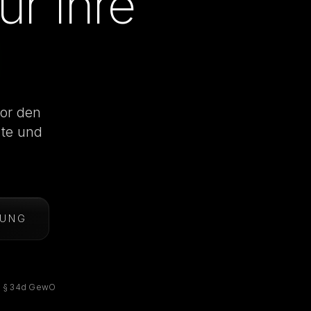
ür Ihre
vor den
zte und
TUNG
h § 34d GewO