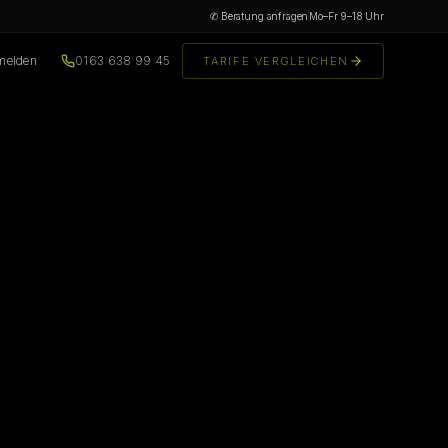
✆ Beratung anfragen
Mo–Fr 9–18 Uhr
melden
0163 638 99 45
TARIFE VERGLEICHEN