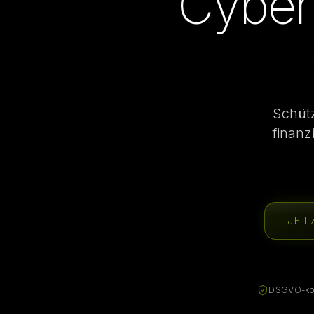
Cyberv
Schütz
finanz
JET
DSGVO-ko